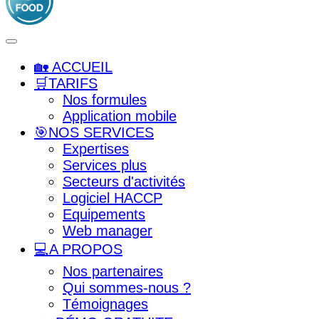
🏡 ACCUEIL
🛒TARIFS
Nos formules
Application mobile
🎯NOS SERVICES
Expertises
Services plus
Secteurs d'activités
Logiciel HACCP
Equipements
Web manager
💻A PROPOS
Nos partenaires
Qui sommes-nous ?
Témoignages