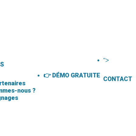
">
OS
👉 DÉMO GRATUITE
CONTACT
rtenaires
mmes-nous ?
gnages