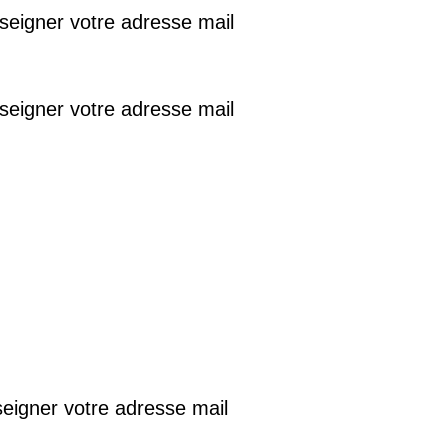
seigner votre adresse mail
seigner votre adresse mail
pplication HACCP Keyfood
n de vos procédures haccp
simple
,
efficace
,
ion mobile :
eigner votre adresse mail