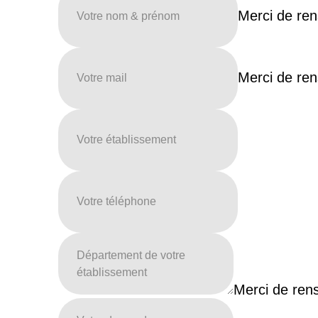
Merci de ren
Merci de ren
Fini le papier grâce à l'a
Mobile !
Profitez d'une solution de dématérialisatio
pratique
et
toujours à portée de main.
Inclus dans la formule applicat
Merci de rens
Le service télé-assistance technique
Le service télé-assistance formation