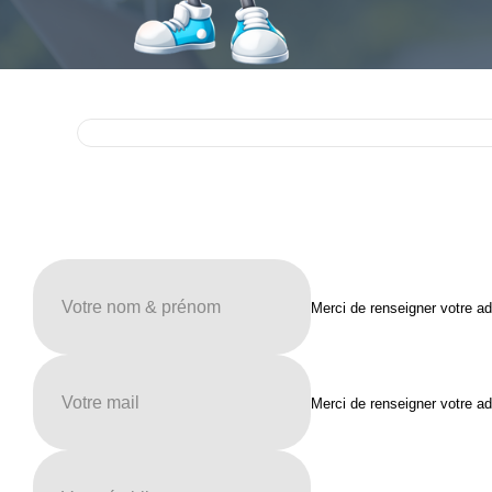
cuisine de l'hôtel restaurant au Tilleul à Mittelhausbergen.
"L'hôtel restaurant au Tilleul à Mittelhausbergen est une affaire famililale
de 5 générations. Aujourd'hui ça fait 136 ans qu'on existe.
Déjà depuis 2019 on se dirige sur une digitalisation de notre
fonctionnement d'hygiène et de traçabilité.
C'est vrai qu'avec la solution Keyfood ce qui a été super intéressant pour
nous c'est qu'on a vraiment vu une digitalisation de l'ensemble du
fonctionnement et avec plein de solutions en fonction des services. En
plus, on est depuis quelques mois labelisés "clef verte" alors ça rentre
totalement dans notre démarche écoresponsable et environnementale.
C'est surtout de pouvoir réunir
tout en un endroit avec une solution
facile
, c'est vrai qu'avec Keyfood c'est ça que j'ai bien remarqué depuis
maintenant 3-4 mois qu'on l'utilise. Souvent pour nous cuisiniers, on a pas
toujours l'habitude de se mettre derrière l'ordinateur pour tout saisir. Notre
Merci de renseigner votre a
souci c'est un peu ça : toute la partie de mise en place qui est hyper
importante, et cette solution Keyood nous donne cet avantage que chaque
service est concerné. Il y a vraiment un esprit d'équipe avec la cuisine qui
fait sa démarche à elle, la salle qui fait aussi sa démarche et l'hôtel qui
fait pareil dans le même principe au niveau du
suivi de la traçabilité
et du
Merci de renseigner votre a
fonctionnement. C'est pour nous une simplification à un seul endroit, une
seule solution, des tablettes qui sont faciles a utiliser.
Dans notre fonctionnement, c'est de faire l'autocontrôle qui est important.
C'est vrai que dans toutes les solutions que j'ai vu, c'est la seule qui
propose cette
solution d'autrocontôle assez simple
. Et ce n'est pas le