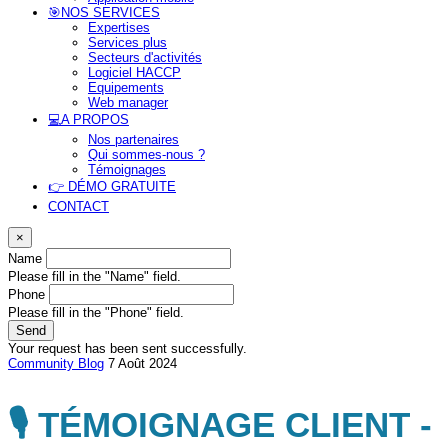
🎯NOS SERVICES
Expertises
Services plus
Secteurs d'activités
Logiciel HACCP
Equipements
Web manager
💻A PROPOS
Nos partenaires
Qui sommes-nous ?
Témoignages
👉 DÉMO GRATUITE
CONTACT
×
Name
Please fill in the "Name" field.
Phone
Please fill in the "Phone" field.
Send
Your request has been sent successfully.
Community
Blog
7 Août 2024
🎙️ TÉMOIGNAGE CLIENT -