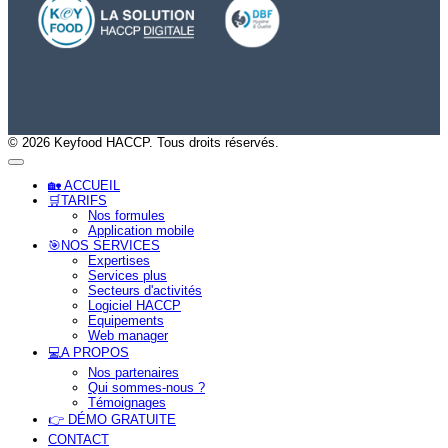
© 2026 Keyfood HACCP. Tous droits réservés.
🏡 ACCUEIL
🛒TARIFS
Nos formules
Application mobile
🎯NOS SERVICES
Expertises
Services plus
Secteurs d'activités
Logiciel HACCP
Equipements
Web manager
💻A PROPOS
Nos partenaires
Qui sommes-nous ?
Témoignages
👉 DÉMO GRATUITE
CONTACT