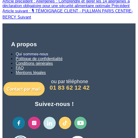
Article précédent : Allergènes : Comprendre et gérer les 14 allergènes à
déclaration obligatoire pour une sécurité alimentaire optimale
Précédent
Article suivant : 🎙️ TÉMOIGNAGE CLIENT - PULLMAN PARIS CENTRE-
BERCY
Suivant
A propos
Qui sommes-nous
Politique de confidentialité
Conditions générales
FAQ
Mentions légales
ou par téléphone
01 83 62 12 42
Suivez-nous !