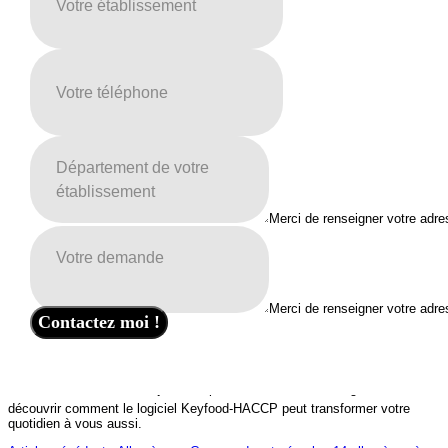
côté de sanctionner, c'est de dire "voilà j'ai constaté qu'il y a eu une petite
erreur quelque part qui a été faite et le but c'est que ça ne se reproduise
pas".
Ce qui est super génial c'est le côté étiquettes/étiquetage parce que
c'est
simple, c'est lisible, ça nous permet de pouvoir avoir tout de suite
l'information
du collaborateur, de ce qu'il a préparé et sur quelle durée on
va pouvoir le mettre.
Par exemple, vous allumez la tablette, vous arrivez sur réception
marchandise, ça vous pose les questions, il faut les valider, il y a la photo
qui va avec qui permet de simplifier. C'est franchement
un
outil super
simple
.
En plus, maintenant chacun aura son code alors en terme de sécurité on
Merci de renseigner votre adre
va encore plus loin.
On voit que l'outil est simple, pratique, pas du tout compliqué. Pour moi,
aujourd'hui
c'est la solution la plus pertinente et la plus ludique, la
plus facile
. Notre métier c'est faire plaisir aux clients et là pour moi on a
vraiment chez Keyfood ce ressenti d'être écoutés et de trouver la solution
Merci de renseigner votre adre
ensemble. Il y a une liaison entre les équipes et le suivi du travail qui est
Contactez moi !
fait."
☎️ Contactez-nous dès aujourd'hui pour obtenir votre démo gratuire et
découvrir comment le logiciel Keyfood-HACCP peut transformer votre
quotidien à vous aussi.