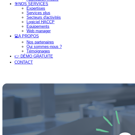
🎯NOS SERVICES
Expertises
Services plus
Secteurs d'activités
Logiciel HACCP
Equipements
Web manager
💻A PROPOS
Nos partenaires
Qui sommes-nous ?
Témoignages
👉 DÉMO GRATUITE
CONTACT