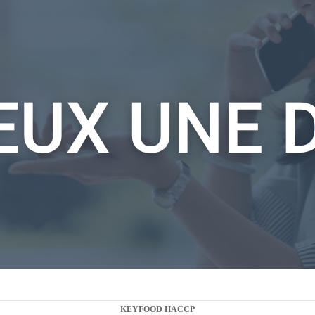
clic
Réaliser tous les contrôles journaliers
requis sans rien oublier
Optimiser vos procédures de surveillance
HACCP, en modifiant directement vos
paramètres sur votre tableau de bord «
KEYFOOD web » et optimiser votre
traçabilité
Automatiser les relevés de température
dans les enceintes froides grâce à la
sonde connectée
Être averti en cas de problèmes grâce à
une alerte
Keyfood : un logiciel haccp sur mesure qui répond
aux besoins des professionnels de la
RESTAURATION COLLECTIVE en MONO-SITE,
MULTI-SITES ou CUISINE CENTRALE.
La solution logicielle de traçabilité et
dématérialisation HACCP KEYFOOD répond aux
KEYFOOD HACCP