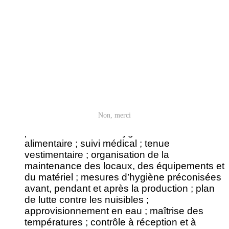
avec plan d’actions correctives et alertes
sanitaires ; facilité à retrouver rapidement une
étiquette de traçabilité en 1 clic en cas de TIAC).
Le logiciel HACCP Keyfood vous permet
aussi...
De dématérialiser vos documents relatifs aux
bonnes pratiques d’hygiène ou Guide des
Non, merci
bonnes pratiques d’hygiène GBPH : suivi du
plan de formation en hygiène et sécurité
alimentaire ; suivi médical ; tenue
vestimentaire ; organisation de la
maintenance des locaux, des équipements et
du matériel ; mesures d’hygiène préconisées
avant, pendant et après la production ; plan
de lutte contre les nuisibles ;
approvisionnement en eau ; maîtrise des
températures ; contrôle à réception et à