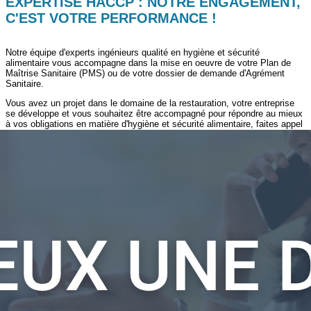
EXPERTISE HACCP : NOTRE ENGAGEMENT,
C'EST VOTRE PERFORMANCE !
Notre équipe d'experts ingénieurs qualité en hygiène et sécurité
alimentaire vous accompagne dans la mise en oeuvre de votre Plan de
Maîtrise Sanitaire (PMS) ou de votre dossier de demande d'Agrément
Sanitaire.
Vous avez un projet dans le domaine de la restauration, votre entreprise
se développe et vous souhaitez être accompagné pour répondre au mieux
à vos obligations en matière d'hygiène et sécurité alimentaire, faites appel
à notre service d'expertise avec un premier diagnostic HACCP. Nous
proposons des audits, des formations...
Vous recherchez des informations et des solutions pour votre entreprise
face aux exigences de la réglementation en vigueur ? Nous intervenons
sur la France entière pour la réalisation de toutes nos prestations en
hygiène et sécurité alimentaire afin de vous apporter les réponses à vos
besoins et spécificités métiers.