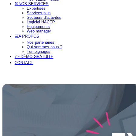
🎯NOS SERVICES
Expertises
Services plus
Secteurs d'activités
Logiciel HACCP
Equipements
Web manager
💻A PROPOS
Nos partenaires
Qui sommes-nous ?
Témoignages
👉 DÉMO GRATUITE
CONTACT