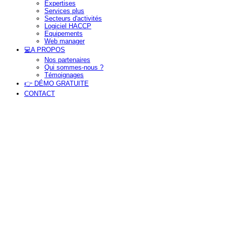
Expertises
Services plus
Secteurs d'activités
Logiciel HACCP
Equipements
Web manager
tion
💻A PROPOS
Nos partenaires
Qui sommes-nous ?
Témoignages
👉 DÉMO GRATUITE
CONTACT