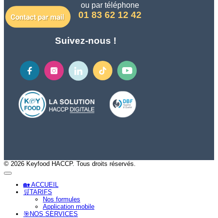
ou par téléphone
01 83 62 12 42
Suivez-nous !
© 2026 Keyfood HACCP. Tous droits réservés.
🏡 ACCUEIL
🛒TARIFS
Nos formules
Application mobile
🎯NOS SERVICES