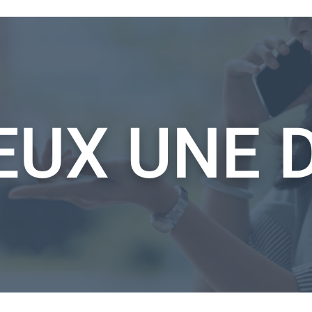
Afin d'éviter tout risque pour la sécurité et la santé des consommateurs, la
détermination de la durée de vie d'un produit est réalisée à partir de
différents paramètres, et prend notamment en considération le
procédé de
fabrication
utilisé, la
nature du produit
et les
ingrédients éventuellement
ajoutés
,
la
présentation
du produit, son
conditionnement
ou encore des
modalités de conservation
.
Par ailleurs, la durée de vie peut varier en
fonction de la sensibilité du produit et du risque potentiel qu'il peut
entraîner.
Dans cette optique, des tests de vieillissement sont réalisés avec la plus
grande rigueur. Au terme du test de vieillissement, certaines mentions
doivent systématiquement apparaître sur le document établi :
les spécificités du produit alimentaire
le procédé suivi pour l'étude
les résultats du test, avec une précision sur la durée de vie
microbiologique du produit analysé
Les tests de vieillissement