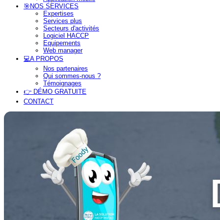
🎯NOS SERVICES
Expertises
Services plus
Secteurs d'activités
Logiciel HACCP
Equipements
Web manager
💻A PROPOS
Nos partenaires
Qui sommes-nous ?
Témoignages
👉 DÉMO GRATUITE
CONTACT