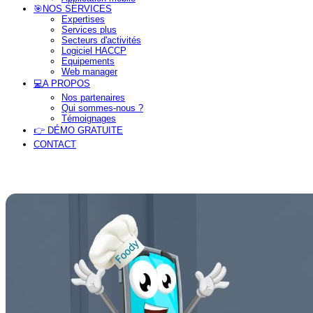
🎯NOS SERVICES
Expertises
Services plus
Secteurs d'activités
Logiciel HACCP
Equipements
Web manager
💻A PROPOS
Nos partenaires
Qui sommes-nous ?
Témoignages
👉 DÉMO GRATUITE
CONTACT