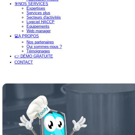
🎯NOS SERVICES
Expertises
Services plus
Secteurs d'activités
Logiciel HACCP
Equipements
Web manager
💻A PROPOS
Nos partenaires
Qui sommes-nous ?
Témoignages
👉 DÉMO GRATUITE
CONTACT