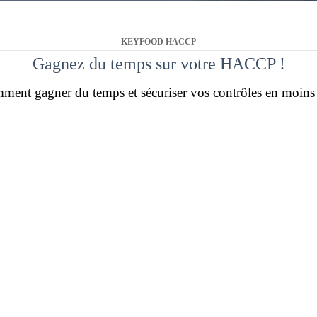
KEYFOOD HACCP
Gagnez du temps sur votre HACCP !
ent gagner du temps et sécuriser vos contrôles en moins
Grâce à la tablette ou au smartphone
:
Personnalisez vos contrôles
au départ et
l'arrivée sur chaque établissement.
Contrôlez la propreté
du camion de livraison
et renseignez un niveau de conformité.
Réalisez vos contrôles de température
avant, pendant et après livraison.