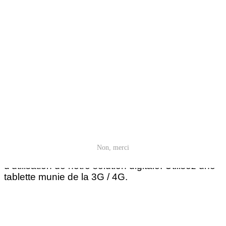
Ne nécessite pas de connexion
Internet
Non, merci
Nous vous offrons une souplesse et une facilité
d'utilisation de notre solution digitale. Utilisez une
tablette munie de la 3G / 4G.