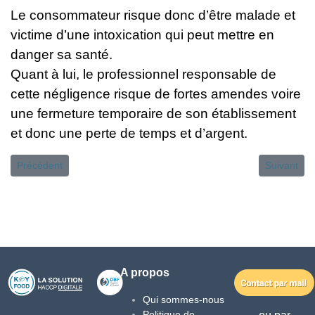
Le consommateur risque donc d’être malade et
victime d’une intoxication qui peut mettre en
danger sa santé.
Quant à lui, le professionnel responsable de
cette négligence risque de fortes amendes voire
une fermeture temporaire de son établissement
et donc une perte de temps et d’argent.
Article précédent : ALIM'CONFIANCE
Article sui
Précédent
Suivant
A propos
Qui sommes-nous
Politique de