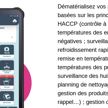
Dématérialisez vos 
basées sur les prin
HACCP (contrôle à r
températures des en
négatives ; surveil
refroidissement rap
remise en températu
températures des pr
surveillance des hui
planning de nettoyag
gestion des produits
rappel…) ; gestion 