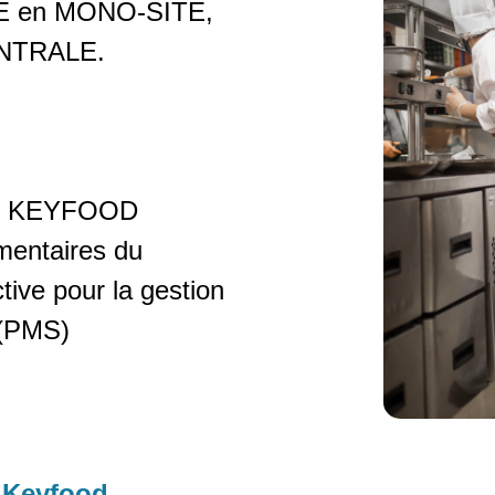
 en MONO-SITE,
ENTRALE.
tte KEYFOOD
mentaires du
ctive pour la gestion
 (PMS)
 Keyfood,