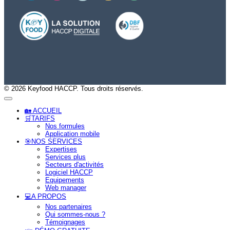
© 2026 Keyfood HACCP. Tous droits réservés.
🏡 ACCUEIL
🛒TARIFS
Nos formules
Application mobile
🎯NOS SERVICES
Expertises
Services plus
Secteurs d'activités
Logiciel HACCP
Equipements
Web manager
tion
💻A PROPOS
Nos partenaires
Qui sommes-nous ?
Témoignages