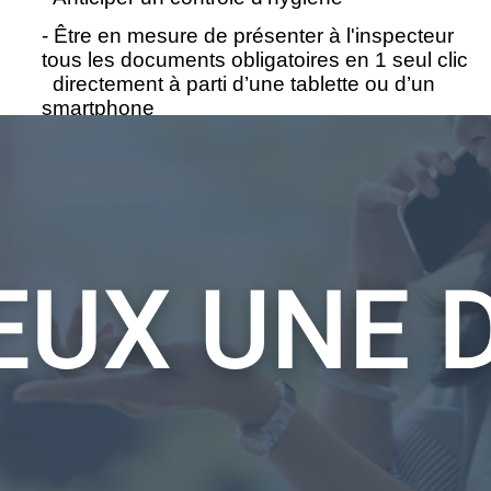
- Être en mesure de présenter à l'inspecteur
tous les documents obligatoires en 1 seul clic
directement à parti d’une tablette ou d’un
smartphone
- Automatiser vos contrôles températures dans
votre food-truck et vos lieux de stockage
- Être accompagné pour le respect des
normes hygiène et la mise à jour de votre Plan
de maîtrise sanitaire (PMS)
Keyfood
:
une application sur mesure qui répond
aux besoins des activités itinérantes de food-truck
pour le respect des normes d'hygiène et la
gestion du Plan de maîtrise sanitaire
Notre tablette de dématérialisation du PMS et
del la traçabilité
,
répond aux exigences
réglementaires du secteur de la restauration food-
truck pour la gestion d’un Plan de Maîtrise