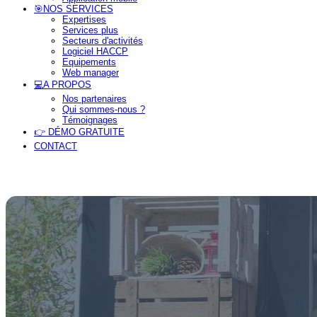
🎯NOS SERVICES
Expertises
Services plus
Secteurs d'activités
Logiciel HACCP
Equipements
Web manager
💻A PROPOS
Nos partenaires
Qui sommes-nous ?
Témoignages
👉 DÉMO GRATUITE
CONTACT