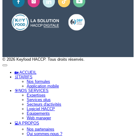
© 2026 Keyfood HACCP. Tous droits réservés.
🏡 ACCUEIL
🛒TARIFS
Nos formules
Application mobile
🎯NOS SERVICES
Expertises
Services plus
Secteurs d'activités
Logiciel HACCP
Equipements
Web manager
tion
💻A PROPOS
Nos partenaires
Qui sommes-nous ?