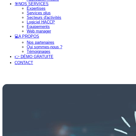
🎯NOS SERVICES
Expertises
Services plus
Secteurs d'activités
Logiciel HACCP
Equipements
Web manager
💻A PROPOS
Nos partenaires
Qui sommes-nous ?
Témoignages
👉 DÉMO GRATUITE
CONTACT