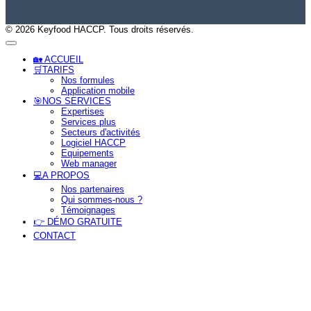
© 2026 Keyfood HACCP. Tous droits réservés.
🏡 ACCUEIL
🛒TARIFS
Nos formules
Application mobile
🎯NOS SERVICES
Expertises
Services plus
Secteurs d'activités
Logiciel HACCP
Equipements
Web manager
tion
💻A PROPOS
Nos partenaires
Qui sommes-nous ?
Témoignages
👉 DÉMO GRATUITE
CONTACT