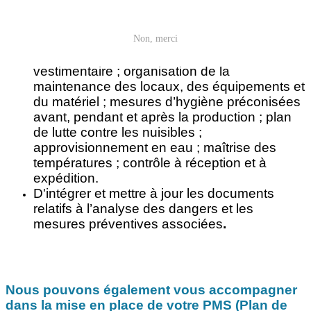
bonnes pratiques d’hygiène, ou Guide des
bonnes pratiques d’hygiène (GBPH) : suivi du
Non, merci
plan de formation en hygiène et sécurité
alimentaire ; suivi médical ; tenue
vestimentaire ; organisation de la
maintenance des locaux, des équipements et
du matériel ; mesures d’hygiène préconisées
avant, pendant et après la production ; plan
de lutte contre les nuisibles ;
approvisionnement en eau ; maîtrise des
températures ; contrôle à réception et à
expédition.
D'intégrer et mettre à jour les documents
relatifs à l’analyse des dangers et les
mesures préventives associées
.
Nous pouvons également vous accompagner
dans la mise en place de votre PMS (Plan de