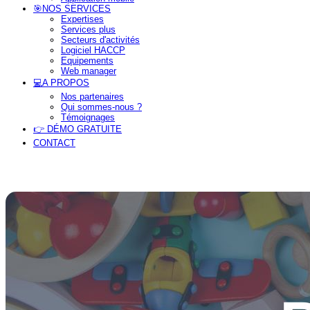
🎯NOS SERVICES
Expertises
Services plus
Secteurs d'activités
Logiciel HACCP
Equipements
Web manager
💻A PROPOS
Nos partenaires
Qui sommes-nous ?
Témoignages
👉 DÉMO GRATUITE
CONTACT