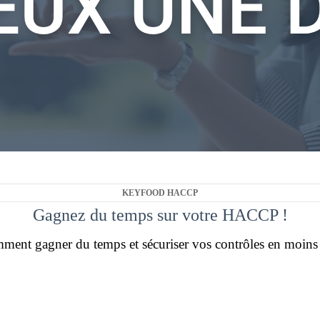
Keyfood
:
une application HACCP sur mesure qui
répond aux besoins des professionnels de la
petite enfance en MONO-SITE, MULTI-SITES ou
CUISINE CENTRALE
HACCP KEYFOOD, la solution logicielle de
dématérialisation PMS et traçabilité, répond aux
exigences réglementaires du secteur de la petite
KEYFOOD HACCP
enfance pour la gestion d’un Plan de Maîtrise
Gagnez du temps sur votre HACCP !
sanitaire (PMS) dématérialisé.
ent gagner du temps et sécuriser vos contrôles en moins
Grâce à l'application Keyfood,