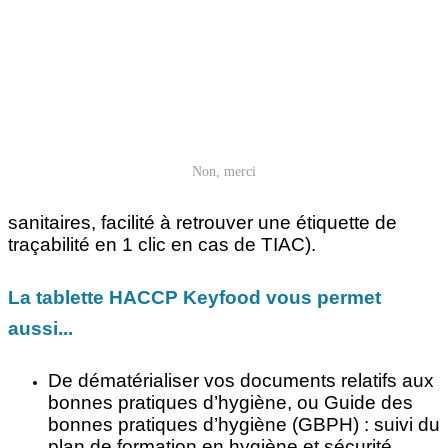
surveillance des phases de refroidissement rapide
; surveillance des phases de remise en
températures ; surveillance des températures des
produits pendant le service ; surveillance des
huiles de fritures ; gestion du planning de
nettoyage ; gestion de la traçabilité et gestion des
produits non conformes (retrait, rappel…) ; gestion
des plats témoins, des allergènes, du plan de
Non, merci
contrôle microbiologique, des non conformités
avec plan d’actions correctives et alertes
sanitaires, facilité à retrouver une étiquette de
traçabilité en 1 clic en cas de TIAC).
La tablette HACCP Keyfood vous permet
aussi...
De dématérialiser vos documents relatifs aux
bonnes pratiques d’hygiène, ou Guide des
bonnes pratiques d’hygiène (GBPH) : suivi du
plan de formation en hygiène et sécurité