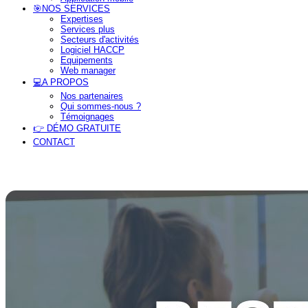
🎯NOS SERVICES
Expertises
Services plus
Secteurs d'activités
Logiciel HACCP
Equipements
Web manager
💻A PROPOS
Nos partenaires
Qui sommes-nous ?
Témoignages
👉 DÉMO GRATUITE
CONTACT