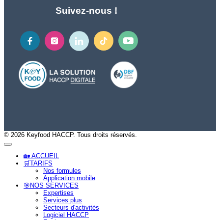
Suivez-nous !
© 2026 Keyfood HACCP. Tous droits réservés.
🏡 ACCUEIL
🛒TARIFS
Nos formules
Application mobile
🎯NOS SERVICES
Expertises
Services plus
Secteurs d'activités
Logiciel HACCP