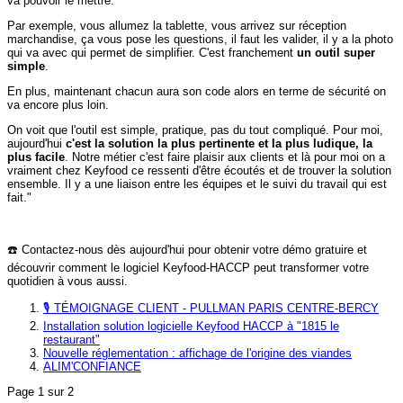
va pouvoir le mettre.
Par exemple, vous allumez la tablette, vous arrivez sur réception
marchandise, ça vous pose les questions, il faut les valider, il y a la photo
qui va avec qui permet de simplifier. C'est franchement
un
outil super
simple
.
En plus, maintenant chacun aura son code alors en terme de sécurité on
va encore plus loin.
On voit que l'outil est simple, pratique, pas du tout compliqué. Pour moi,
aujourd'hui
c'est la solution la plus pertinente et la plus ludique, la
plus facile
. Notre métier c'est faire plaisir aux clients et là pour moi on a
vraiment chez Keyfood ce ressenti d'être écoutés et de trouver la solution
ensemble. Il y a une liaison entre les équipes et le suivi du travail qui est
fait."
☎️ Contactez-nous dès aujourd'hui pour obtenir votre démo gratuire et
découvrir comment le logiciel Keyfood-HACCP peut transformer votre
quotidien à vous aussi.
🎙️ TÉMOIGNAGE CLIENT - PULLMAN PARIS CENTRE-BERCY
Installation solution logicielle Keyfood HACCP à "1815 le
restaurant"
Nouvelle réglementation : affichage de l'origine des viandes
ALIM'CONFIANCE
Page 1 sur 2