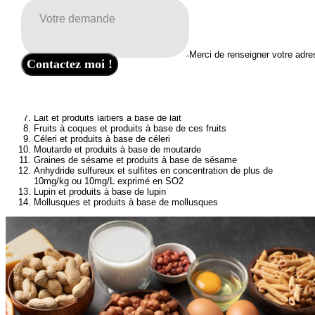
déclaration obligatoire
, susceptibles de provoquer de graves réactions
chez les personnes allergiques.
Voici cette liste détaillée :
Merci de renseigner votre adre
Céréales contenant du gluten
Contactez moi !
Crustacés et produits à base de crustacés
Poissons et produits à base de poisson
Œufs et produits à base d’œufs
Arachides et produits à base d'arachide
Soja et produits à base de soja
Lait et produits laitiers à base de lait
Fruits à coques et produits à base de ces fruits
Céleri et produits à base de céleri
Moutarde et produits à base de moutarde
Graines de sésame et produits à base de sésame
Anhydride sulfureux et sulfites en concentration de plus de
10mg/kg ou 10mg/L exprimé en SO2
Lupin et produits à base de lupin
Mollusques et produits à base de mollusques