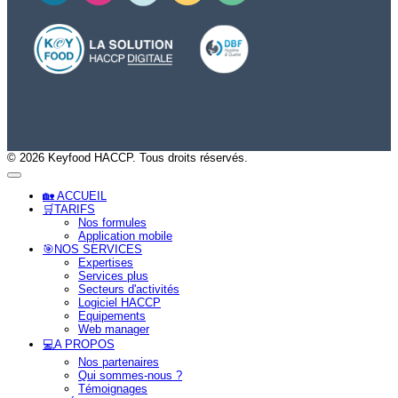
© 2026 Keyfood HACCP. Tous droits réservés.
🏡 ACCUEIL
🛒TARIFS
Nos formules
Application mobile
🎯NOS SERVICES
Expertises
Services plus
Secteurs d'activités
Logiciel HACCP
Equipements
Web manager
💻A PROPOS
Nos partenaires
Qui sommes-nous ?
Témoignages