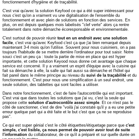
fonctionnement d'hygiène et de traçabilité.
C'est vrai qu'avec la solution Keyfood ce qui a été super intéressant pour
nous c'est qu'on a vraiment vu une digitalisation de l'ensemble du
fonctionnement et avec plein de solutions en fonction des services. En
plus, on est depuis quelques mois labelisés "clef verte" alors ça rentre
totalement dans notre démarche écoresponsable et environnementale.
C'est surtout de pouvoir réunir
tout en un endroit avec une solution
facile
, c'est vrai qu'avec Keyfood c'est ça que j'ai bien remarqué depuis
maintenant 3-4 mois qu'on l'utilise. Souvent pour nous cuisiniers, on a pas
toujours l'habitude de se mettre derrière l'ordinateur pour tout saisir. Notre
souci c'est un peu ça : toute la partie de mise en place qui est hyper
importante, et cette solution Keyood nous donne cet avantage que chaque
service est concerné. Il y a vraiment un esprit d'équipe avec la cuisine qui
fait sa démarche à elle, la salle qui fait aussi sa démarche et l'hôtel qui
fait pareil dans le même principe au niveau du
suivi de la traçabilité
et du
fonctionnement. C'est pour nous une simplification à un seul endroit, une
seule solution, des tablettes qui sont faciles a utiliser.
Dans notre fonctionnement, c'est de faire l'autocontrôle qui est important.
C'est vrai que dans toutes les solutions que j'ai vu, c'est la seule qui
propose cette
solution d'autrocontôle assez simple
. Et ce n'est pas le
côté de sanctionner, c'est de dire "voilà j'ai constaté qu'il y a eu une petite
erreur quelque part qui a été faite et le but c'est que ça ne se reproduise
pas".
Ce qui est super génial c'est le côté étiquettes/étiquetage parce que
c'est
simple, c'est lisible, ça nous permet de pouvoir avoir tout de suite
l'information
du collaborateur, de ce qu'il a préparé et sur quelle durée on