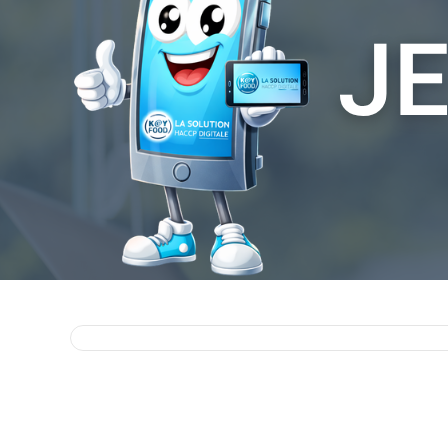
Envie de découvrir Keyfood-HACCP ?
Comme Emmanuel, rejoignez la communauté des
restaurateurs qui ont choisi Keyfood-HACCP pour
allier performance, traçabilité et tranquillité d'esprit.
📅 Demandez dès aujourd'hui votre démo
personnalisée.